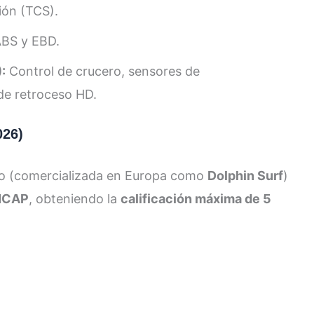
ión (TCS).
ABS y EBD.
:
Control de crucero, sensores de
de retroceso HD.
026)
elo (comercializada en Europa como
Dolphin Surf
)
NCAP
, obteniendo la
calificación máxima de 5