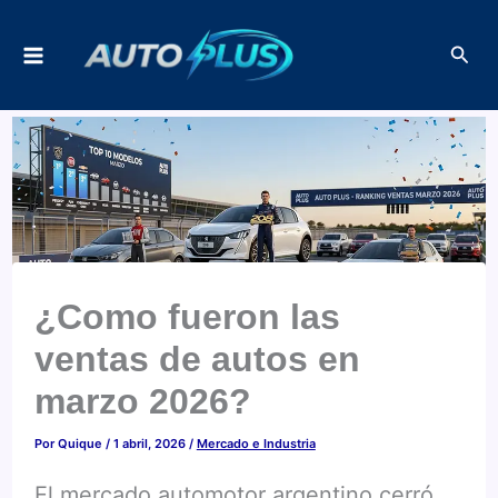
Ir
Busc
al
contenido
¿Como fueron las
ventas de autos en
marzo 2026?
Por
Quique
/
1 abril, 2026
/
Mercado e Industria
El mercado automotor argentino cerró