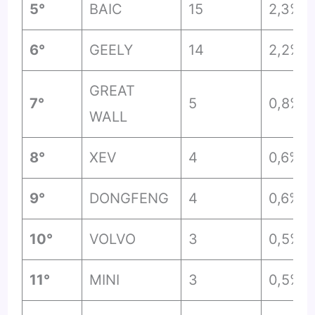
5°
BAIC
15
2,3%
6°
GEELY
14
2,2%
GREAT
7°
5
0,8%
WALL
8°
XEV
4
0,6%
9°
DONGFENG
4
0,6%
10°
VOLVO
3
0,5%
11°
MINI
3
0,5%