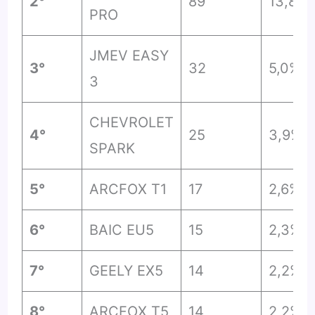
2°
89
13,8%
PRO
JMEV EASY
3°
32
5,0%
3
CHEVROLET
4°
25
3,9%
SPARK
5°
ARCFOX T1
17
2,6%
6°
BAIC EU5
15
2,3%
7°
GEELY EX5
14
2,2%
8°
ARCFOX T5
14
2,2%