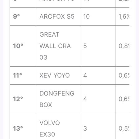
9°
ARCFOX S5
10
1,6%
GREAT
10°
WALL ORA
5
0,8%
03
11°
XEV YOYO
4
0,6%
DONGFENG
12°
4
0,6%
BOX
VOLVO
13°
3
0,5%
EX30