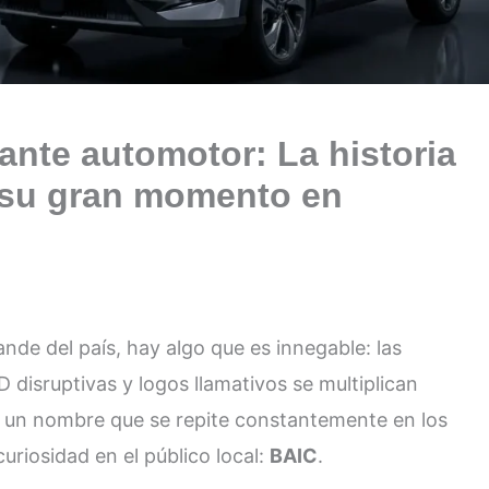
gante automotor: La historia
y su gran momento en
rande del país, hay algo que es innegable: las
 disruptivas y logos llamativos se multiplican
y un nombre que se repite constantemente en los
riosidad en el público local:
BAIC
.