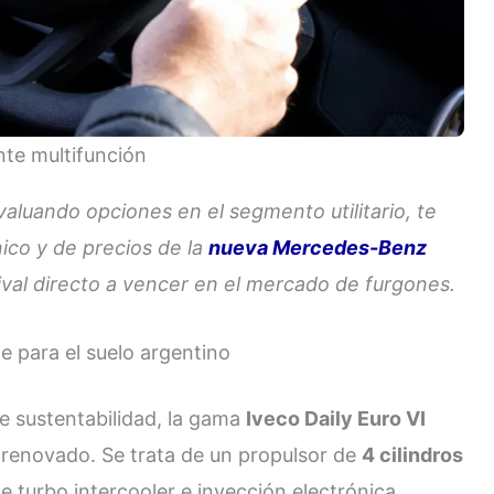
nte multifunción
valuando opciones en el segmento utilitario, te
nico y de precios de la
nueva Mercedes-Benz
 rival directo a vencer en el mercado de furgones.
e para el suelo argentino
e sustentabilidad, la gama
Iveco Daily Euro VI
renovado. Se trata de un propulsor de
4 cilindros
 turbo intercooler e inyección electrónica