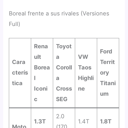
Boreal frente a sus rivales (Versiones
Full)
Rena
Toyot
Ford
ult
a
VW
Cara
Territ
Borea
Coroll
Taos
cterís
ory
l
a
Highli
tica
Titani
Iconi
Cross
ne
um
c
SEG
2.0
1.3T
1.4T
1.8T
Moto
(170