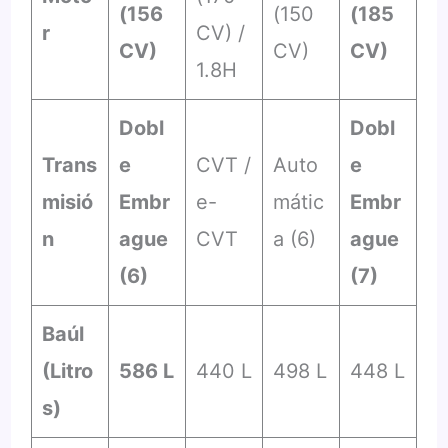
(156
(150
(185
r
CV) /
CV)
CV)
CV)
1.8H
Dobl
Dobl
Trans
e
CVT /
Auto
e
misió
Embr
e-
mátic
Embr
n
ague
CVT
a (6)
ague
(6)
(7)
Baúl
(Litro
586 L
440 L
498 L
448 L
s)