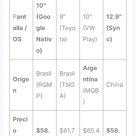
10″
P
ant
(Goo
9″
10″
12.9″
alla /
gle
(Toyo
(VW
(Syn
OS
Nativ
ta)
Play)
c)
o)
Arge
Brasil
Brasil
Orige
ntina
(RGM
(TNG
China
n
(MQB
P)
A)
)
Preci
o
$58.
$61.7
$65.4
$58.