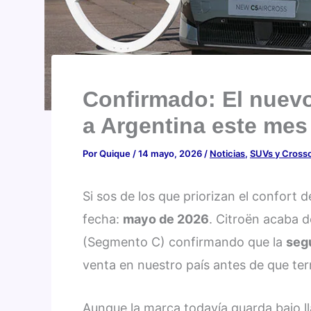
Confirmado: El nuevo
a Argentina este mes
Por
Quique
/
14 mayo, 2026
/
Noticias
,
SUVs y Cross
Si sos de los que priorizan el confort
fecha:
mayo de 2026
. Citroën acaba d
(Segmento C) confirmando que la
seg
venta en nuestro país antes de que ter
Aunque la marca todavía guarda bajo l