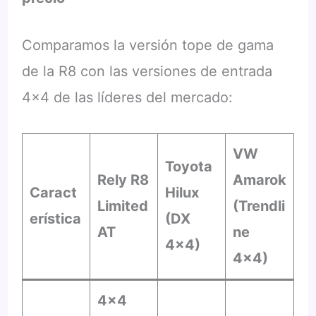
Comparamos la versión tope de gama
de la R8 con las versiones de entrada
4×4 de las líderes del mercado:
VW
Toyota
Rely R8
Amarok
Caract
Hilux
Limited
(Trendli
erística
(DX
AT
ne
4×4)
4×4)
4×4