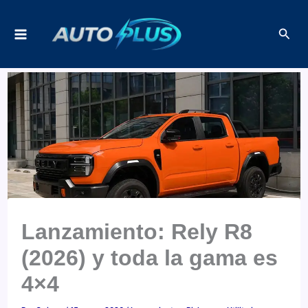
Ir
Busc
al
contenido
Lanzamiento: Rely R8
(2026) y toda la gama es
4×4