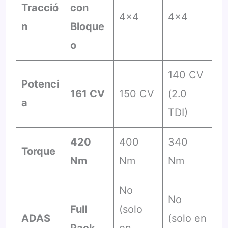
Tracció
con
4×4
4×4
n
Bloque
o
140 CV
Potenci
161 CV
150 CV
(2.0
a
TDI)
420
400
340
Torque
Nm
Nm
Nm
No
No
Full
(solo
ADAS
(solo en
Pack
en