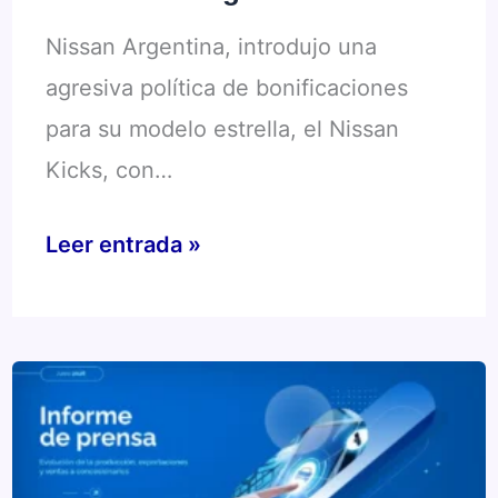
Nissan Argentina, introdujo una
agresiva política de bonificaciones
para su modelo estrella, el Nissan
Kicks, con…
Efecto
Leer entrada »
Kicks:
Nissan
sale
a
pelear
el