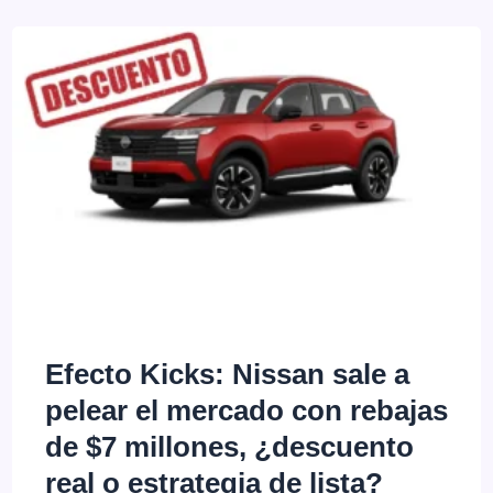
en
el
segmento
electrificado:
Forthing
reajusta
sus
valores
en
Efecto Kicks: Nissan sale a
la
pelear el mercado con rebajas
Argentina
de $7 millones, ¿descuento
real o estrategia de lista?