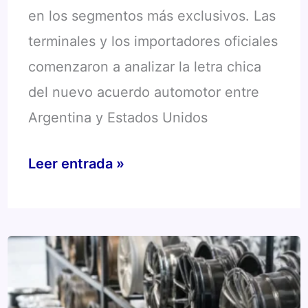
en los segmentos más exclusivos. Las
terminales y los importadores oficiales
comenzaron a analizar la letra chica
del nuevo acuerdo automotor entre
Argentina y Estados Unidos
Acuerdo
Leer entrada »
automotor
Argentina
–
EE.UU.:
Qué