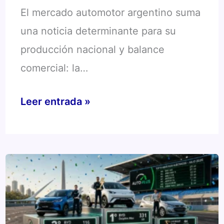
El mercado automotor argentino suma
una noticia determinante para su
producción nacional y balance
comercial: la…
Acuerdo
Leer entrada »
Automotor
Argentina
Ecuador:
Impulso
a
la