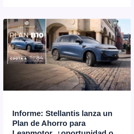
2026:
El
mercado
se
recupera
con
fuerza
e
impulsa
un
Informe: Stellantis lanza un
histórico
Plan de Ahorro para
boom
Leapmotor, ¿oportunidad o