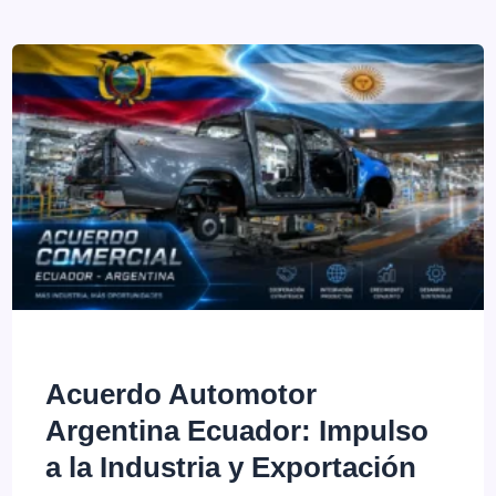
en
Julio
2026:
¿Qué
Cambió
en
el
Mercado
Argentino?
Acuerdo Automotor
Argentina Ecuador: Impulso
a la Industria y Exportación