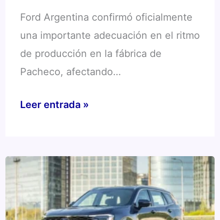
Ford Argentina confirmó oficialmente
una importante adecuación en el ritmo
de producción en la fábrica de
Pacheco, afectando…
Ajuste
Leer entrada »
en
Pacheco:
Ford
recorta
un
17%