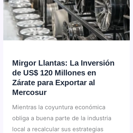
modelos
llegarán
y
cómo
impactará
en
Mirgor Llantas: La Inversión
los
de US$ 120 Millones en
precios
Zárate para Exportar al
Mercosur
Mientras la coyuntura económica
obliga a buena parte de la industria
local a recalcular sus estrategias