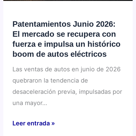
semestre
en
Patentamientos Junio 2026:
rojo
El mercado se recupera con
pero
fuerza e impulsa un histórico
las
boom de autos eléctricos
ventas
Las ventas de autos en junio de 2026
mayoristas
quebraron la tendencia de
reviven
desaceleración previa, impulsadas por
una mayor…
Patentamientos
Leer entrada »
Junio