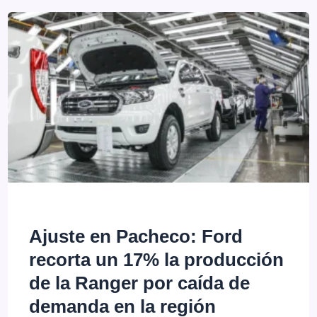
2026:
¿Qué
Autos
están
Comprando
los
Argentinos
Hoy?
Ajuste en Pacheco: Ford
recorta un 17% la producción
de la Ranger por caída de
demanda en la región