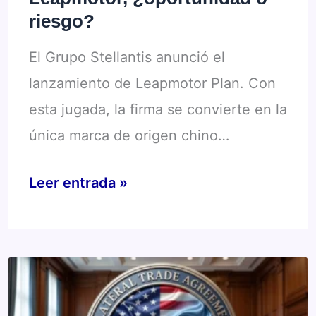
de
riesgo?
autos
El Grupo Stellantis anunció el
eléctricos
lanzamiento de Leapmotor Plan. Con
esta jugada, la firma se convierte en la
única marca de origen chino…
Informe:
Leer entrada »
Stellantis
lanza
un
Plan
de