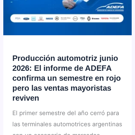
mercado
con
rebajas
de
$7
Producción automotriz junio
millones,
2026: El informe de ADEFA
¿descuento
confirma un semestre en rojo
real
pero las ventas mayoristas
reviven
o
estrategia
El primer semestre del año cerró para
de
las terminales automotrices argentinas
lista?