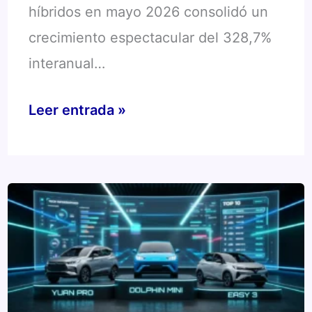
híbridos en mayo 2026 consolidó un
crecimiento espectacular del 328,7%
interanual…
Patentamiento
Leer entrada »
de
autos
híbridos
en
mayo
2026:
el