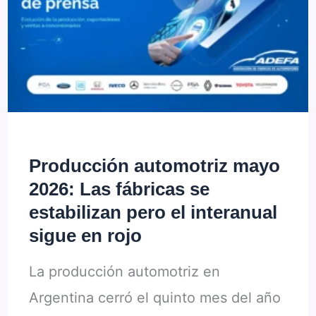
US$
120
Millones
en
Zárate
para
Producción automotriz mayo
Exportar
2026: Las fábricas se
al
estabilizan pero el interanual
Mercosur
sigue en rojo
La producción automotriz en
Argentina cerró el quinto mes del año