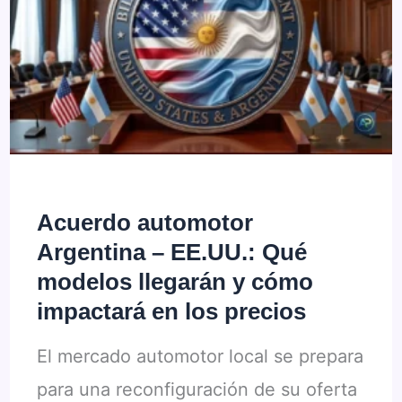
Ahorro
para
Leapmotor,
¿oportunidad
o
riesgo?
Acuerdo automotor
Argentina – EE.UU.: Qué
modelos llegarán y cómo
impactará en los precios
El mercado automotor local se prepara
para una reconfiguración de su oferta