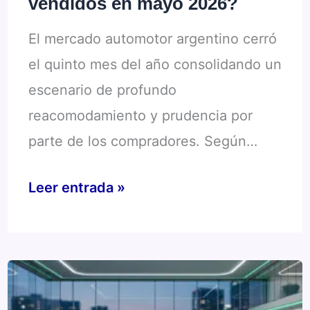
en
vendidos en mayo 2026?
Brasil
El mercado automotor argentino cerró
el quinto mes del año consolidando un
escenario de profundo
reacomodamiento y prudencia por
parte de los compradores. Según…
Mercado
Leer entrada »
en
transición:
¿Cuáles
fueron