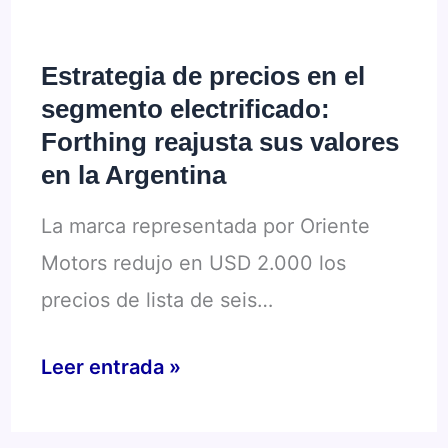
10
más
Estrategia de precios en el
vendidos
segmento electrificado:
y
Forthing reajusta sus valores
la
en la Argentina
marea
La marca representada por Oriente
china
Motors redujo en USD 2.000 los
precios de lista de seis…
Estrategia
Leer entrada »
de
precios