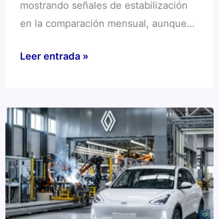
mostrando señales de estabilización
en la comparación mensual, aunque…
Producción
Leer entrada »
automotriz
mayo
2026:
Las
fábricas
se
estabilizan
pero
el