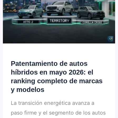
los
autos
más
vendidos
en
mayo
2026?
Patentamiento de autos
híbridos en mayo 2026: el
ranking completo de marcas
y modelos
La transición energética avanza a
paso firme y el segmento de los autos