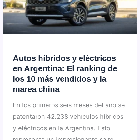
la
producción
de
la
Ranger
Autos híbridos y eléctricos
por
en Argentina: El ranking de
caída
los 10 más vendidos y la
de
marea china
demanda
En los primeros seis meses del año se
en
patentaron 42.238 vehículos híbridos
la
y eléctricos en la Argentina. Esto
región
representa un impresionante salto