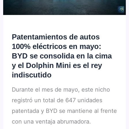
ranking
completo
de
marcas
Patentamientos de autos
y
100% eléctricos en mayo:
modelos
BYD se consolida en la cima
y el Dolphin Mini es el rey
indiscutido
Durante el mes de mayo, este nicho
registró un total de 647 unidades
patentada y BYD se mantiene al frente
con una ventaja abrumadora.