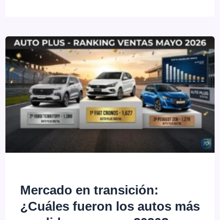
histórica:
El
Geely
EX2
eléctrico
se
producirá
en
la
planta
de
Mercado en transición:
Renault
¿Cuáles fueron los autos más